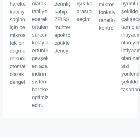
olarak
ışık kaynağı
uyumlu 
hareket
derinliğine
mikroskop
tahliye
arasından
şekilde
kabiliyeti
sahip
fonksiyonlarını
ederek
seçim yapın.
çalışac
sağlamak
ZEISS'ın
rahatlıkla
örtüleme
tam ola
için cerrahi
muhteşem
kontrol edin.
sürecini
ihtiyacı
mikroskobu
apokromatik
kolaylaştırın,
olan yer
tek bir
optiklerini
örtünün
ihtiyacı
düğmeye
deneyimleyin.
gevşekliğini
olan z
dokunarak
en aza
sizi
otomatik
indirin ve
yönlend
olarak
sistem
şekilde
dengeleyin.
hareketini
tasarlan
optimize
edin.