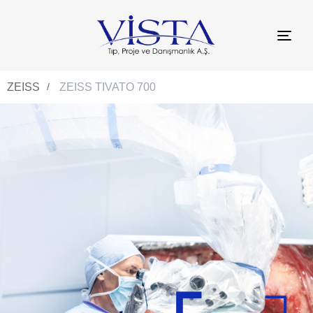
TO
NAV
ZEISS
ZEISS TIVATO 700
Olasılıkları gerçeğe
dönüştürmek.
ZEISS TIVATO700
DETAYLI BILGI AL