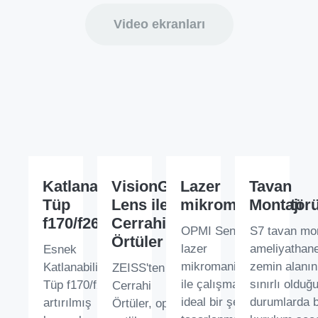
Video ekranları
Katlanabilir
VisionGuard
Lazer
Tavan
Tüp
Lens ile
mikromanipülatör
Montajı
f170/f260
Cerrahi
OPMI Sensera,
S7 tavan mon
Örtüler
lazer
ameliyathane
Esnek
mikromanipülatörleri
zemin alanın
Katlanabilir
ZEISS'ten
ile çalışmak için
sınırlı olduğ
Tüp f170/f260,
Cerrahi
ideal bir şekilde
durumlarda b
artırılmış
Örtüler, optik