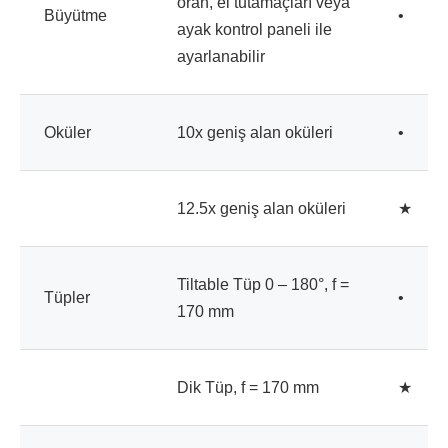
oran, el tutamaçları veya
Büyütme
•
ayak kontrol paneli ile
ayarlanabilir
Oküler
10x geniş alan oküleri
•
12.5x geniş alan oküleri
★
Tiltable Tüp 0 – 180°, f =
Tüpler
•
170 mm
Dik Tüp, f = 170 mm
★