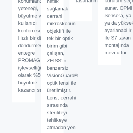
tasarlanmıştır.
kurulum seç
konumlandırma
netlik
sunar. OPMI
yeteneği,
sağlamak için
Sensera, ya 
büyütme ve
cerrahi
ya da yüksek
kullanıcı
mikroskopun
ayarlanabilir
konforu sunar.
objektifi ile
ile S7 tavan
Hızlı bir düğme
tek bir optik
montajında
döndürmesiyle
birim gibi
mevcuttur.
entegre
çalışan,
PROMAG
ZEISS’in
işlevselliği, ek
benzersiz
olarak %50
VisionGuard®
büyütme
optik lensi ile
kazancı sağlar.
üretilmiştir.
Lens, cerrahi
sırasında
steriliteyi
tehlikeye
atmadan yeni