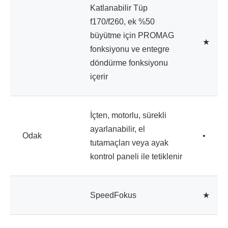
Katlanabilir Tüp
f170/f260, ek %50
büyütme için PROMAG
★
fonksiyonu ve entegre
döndürme fonksiyonu
içerir
İçten, motorlu, sürekli
ayarlanabilir, el
Odak
•
tutamaçları veya ayak
kontrol paneli ile tetiklenir
SpeedFokus
★