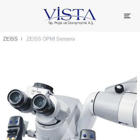
TO
NAV
ZEISS
ZEISS OPMI Sensera