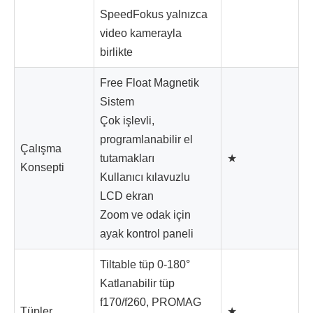
SpeedFokus yalnızca
video kamerayla
birlikte
Free Float Magnetik
Sistem
Çok işlevli,
programlanabilir el
Çalışma
tutamakları
★
Konsepti
Kullanıcı kılavuzlu
LCD ekran
Zoom ve odak için
ayak kontrol paneli
Tiltable tüp 0-180°
Katlanabilir tüp
f170/f260, PROMAG
Tüpler
★