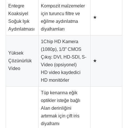
Entegre
Kompozit malzemeler
Koaksiyel
için turuncu filtre ve
★
Soğuk Işık
eğilme aydınlatma
Aydınlatması
diyaframları
1Chip HD Kamera
(1080p), 1/3” CMOS
Yüksek
Çıkış: DVI, HD-SDI, S-
Çözünürlük
★
Video (opsiyonel)
Video
HD video kaydedici
HD monitörler
Tüp kenarına eğik
optikler isteğe bağlı
Alan derinliğini
artırmak için çift iris
diyaframı