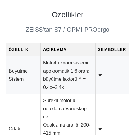
Özellikler
ZEISS'tan S7 / OPMI PROergo
ÖZELLIK
AÇIKLAMA
SEMBOLLER
Motorlu zoom sistemi;
Büyütme
apokromatik 1:6 oran;
★
Sistemi
büyütme faktörü Y =
0.4x–2.4x
Sürekli motorlu
odaklama Varioskop
ile
Odaklama aralığı 200-
Odak
★
415 mm