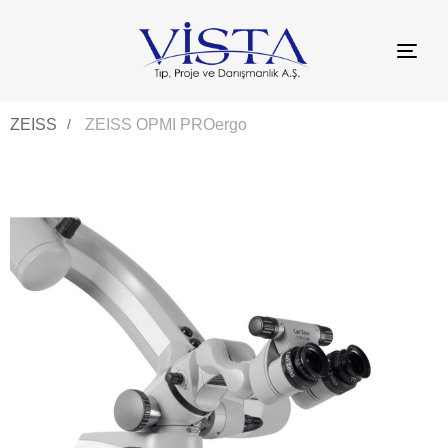
TO
NAV
ZEISS
ZEISS OPMI PROergo