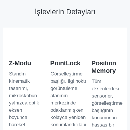
İşlevlerin Detayları
PointLock
Z-Modu
Position
Memory
Görselleştirme
Standın
başlığı, ilgi noktası
kinematik
Tüm
görüntüleme
tasarımı,
eksenlerdeki
alanının
mikroskobun
sensörler,
merkezinde
yalnızca optik
görselleştirme
odaklanmışken
eksen
başlığının
kolayca yeniden
boyunca
konumunun
konumlandırılabilir.
hareket
hassas bir