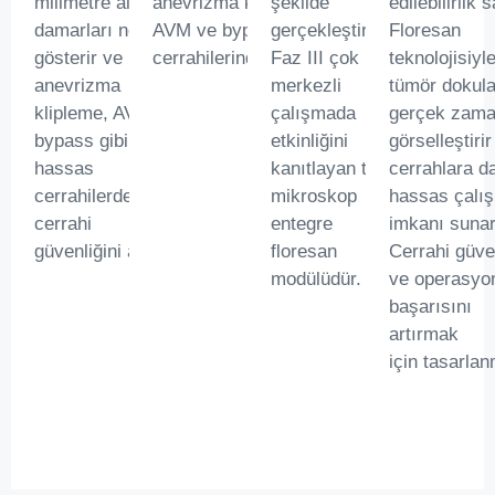
milimetre altı
anevrizma klipleme,
şekilde
edilebilirlik s
damarları net
AVM ve bypass
gerçekleştirilen
Floresan
gösterir ve
cerrahilerinde kullanılır.
Faz III çok
teknolojisiyl
anevrizma
merkezli
tümör dokula
klipleme, AVM,
çalışmada
gerçek zama
bypass gibi
etkinliğini
görselleştirir
hassas
kanıtlayan tek
cerrahlara d
cerrahilerde
mikroskop
hassas çalı
cerrahi
entegre
imkanı sunar
güvenliğini artırır.
floresan
Cerrahi güve
modülüdür.
ve operasyo
başarısını
artırmak
için tasarlan