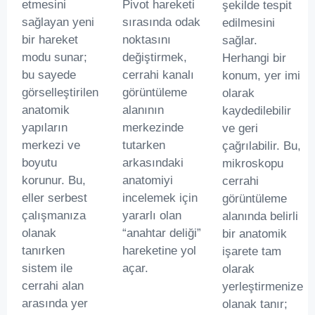
Pivot hareketi
etmesini
şekilde tespit
sırasında odak
sağlayan yeni
edilmesini
noktasını
bir hareket
sağlar.
değiştirmek,
modu sunar;
Herhangi bir
cerrahi kanalı
bu sayede
konum, yer imi
görüntüleme
görselleştirilen
olarak
alanının
anatomik
kaydedilebilir
merkezinde
yapıların
ve geri
tutarken
merkezi ve
çağrılabilir. Bu,
arkasındaki
boyutu
mikroskopu
anatomiyi
korunur. Bu,
cerrahi
incelemek için
eller serbest
görüntüleme
yararlı olan
çalışmanıza
alanında belirli
“anahtar deliği”
olanak
bir anatomik
hareketine yol
tanırken
işarete tam
açar.
sistem ile
olarak
cerrahi alan
yerleştirmenize
arasında yer
olanak tanır;