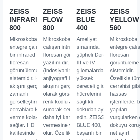
ZEISS
ZEISS
ZEISS
ZEISS
INFRARED
FLOW
BLUE
YELLOW
800
800
400
560
Mikroskoba
Mikroskoba entegre
Ameliyat
Mikroskoba
entegre çalışan
çalışan intraoperatif
sırasında,
entegre çalış
bir infrared
floresan görüntüleme
şüpheli Derece
floresan
floresan
yazılımıdır. ICG
III ve IV
görüntüleme
görüntüleme
(indosiyanin yeşili)
gliomalarda
sistemidir.
sistemidir. Kan
anjiyografi ile kan
yüksek
Özellikle tü
akışını gerçek
akışını gerçek zamanlı
dereceli glioma
cerrahisi gibi
zamanlı
olarak görselleştirir ve
hücrelerini
hassas
görselleştirerek
renk kodlu analizler
sağlıklı
işlemlerde, b
cerrahlara karar
sunarak cerrahların
dokudan ayırt
yapıları
verme kolaylığı
daha iyi karar
edin. ZEISS
vurgularken 
sağlar. HD
vermesine yardımcı
BLUE 400,
dokuyu koru
kalitesinde
olur. Özellikle
başarılı bir
net ayırt