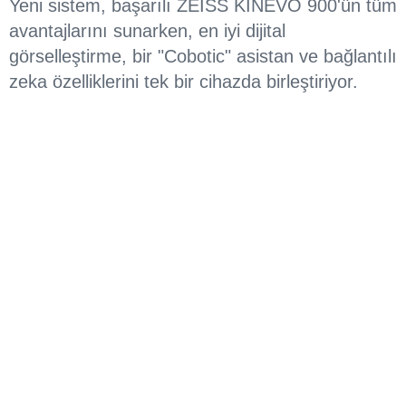
Yeni sistem, başarılı ZEISS KINEVO 900'ün tüm
avantajlarını sunarken, en iyi dijital
görselleştirme, bir "Cobotic" asistan ve bağlantılı
zeka özelliklerini tek bir cihazda birleştiriyor.
Eksoskopik çalışmalar ve eğitim
için en iyi dijital görselleştirme.
Beyin ve omurga gibi karmaşık ameliyatlar,
dijital ve optik görselleştirme alanında en
yüksek standartları gerektirir. Yeni ZEISS